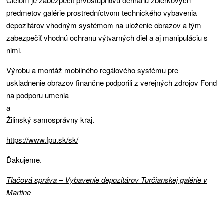
Cieľom je zabezpečiť prvostupňovú ochranu zbierkových
Martine
predmetov galérie prostredníctvom technického vybavenia
depozitárov vhodným systémom na uloženie obrazov a tým
zabezpečiť vhodnú ochranu výtvarných diel a aj manipuláciu s
nimi.
Výrobu a montáž mobilného regálového systému pre
uskladnenie obrazov finančne podporili z verejných zdrojov Fond
na podporu umenia
a
Žilinský samosprávny kraj.
https://www.fpu.sk/sk/
Ďakujeme.
Tlačová správa – Vybavenie depozitárov Turčianskej galérie v
Martine