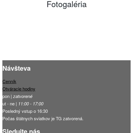
Fotogaléria
Návšteva
Cenník
Otváracie hodiny
pon |
zatvorené
ut - ne |
11:00 - 17:00
Posledný vstup o 16:30
Počas štátnych sviatkov je TG zatvorená.
Sledujte nás