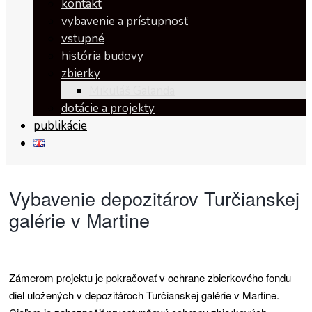
kontakt
vybavenie a prístupnosť
vstupné
história budovy
zbierky
Mikuláš Galanda
dotácie a projekty
publikácie
Vybavenie
Vybavenie depozitárov Turčianskej
depozitárov
galérie v Martine
Turčianskej
galérie
Zámerom projektu je pokračovať v ochrane zbierkového fondu
v
diel uložených v depozitároch Turčianskej galérie v Martine.