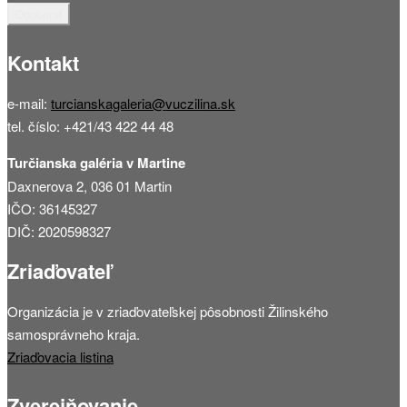
Kontakt
e-mail:
turcianskagaleria@vuczilina.sk
tel. číslo: +421/43 422 44 48
Turčianska galéria v Martine
Daxnerova 2, 036 01 Martin
IČO: 36145327
DIČ: 2020598327
Zriaďovateľ
Organizácia je v zriaďovateľskej pôsobnosti Žilinského
samosprávneho kraja.
Zriaďovacia listina
Zverejňovanie