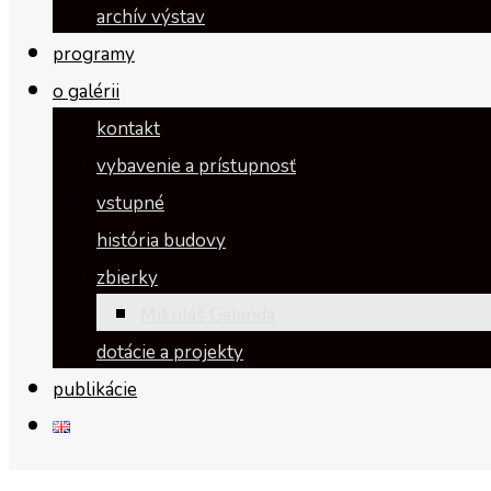
archív výstav
programy
o galérii
kontakt
vybavenie a prístupnosť
vstupné
história budovy
zbierky
Mikuláš Galanda
dotácie a projekty
publikácie