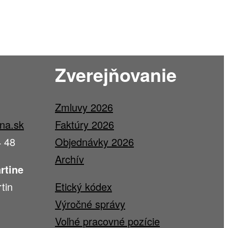
Zverejňovanie
Zmluvy 2026
ina.sk
Faktúry 2026
4 48
Objednávky 2026
Archív
rtine
tin
Etický kódex
Výročné správy
Voľné pracovné pozície