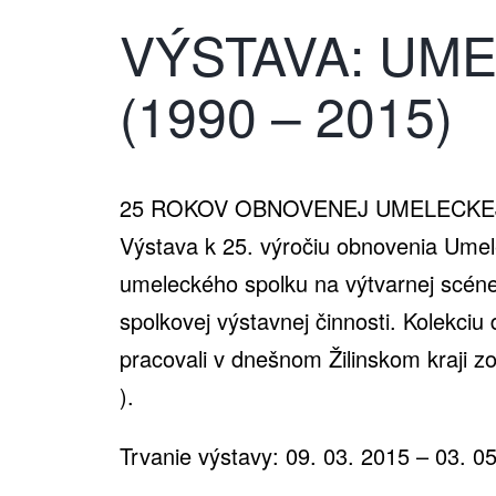
Umelec
VÝSTAVA: UM
(1990 – 2015)
beseda
25 ROKOV OBNOVENEJ UMELECKE
Slovens
Výstava k 25. výročiu obnovenia Umele
umeleckého spolku na výtvarnej scéne 
spolkovej výstavnej činnosti. Kolekciu
(1990-
pracovali v dnešnom Žilinskom kraji z
).
Trvanie výstavy: 09. 03. 2015 – 03. 0