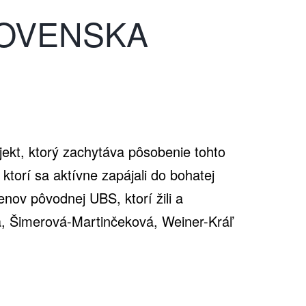
LOVENSKA
jekt, ktorý zachytáva pôsobenie tohto
torí sa aktívne zapájali do bohatej
enov pôvodnej UBS, ktorí žili a
ka, Šimerová-Martinčeková, Weiner-Kráľ