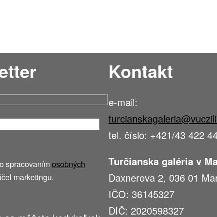
etter
Kontakt
e-mail:
turcianskagaleria@vuczil
tel. číslo: +421/43 422 4
Turčianska galéria v Ma
so spracovaním
osobných
Daxnerova 2, 036 01 Mar
účel marketingu.
IČO: 36145327
DIČ: 2020598327