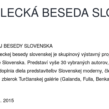
ká
ELECKÁ BESEDA S
J BESEDY SLOVENSKA
ka
ckej besedy slovenskej je skupinový výstavný pro
Slovenska. Predstaví vyše 30 vybraných autorov, k
 doplnia diela predstaviteľov Slovenskej moderny, čl
o zbierok Turčianskej galérie (Galanda, Fulla, Ben
5. 2015