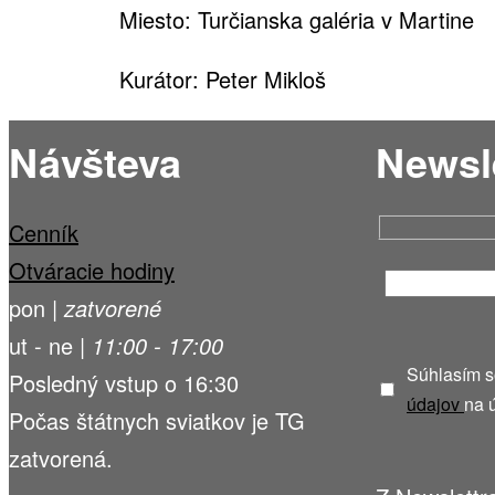
2015)
Miesto: Turčianska galéria v Martine
Kurátor: Peter Mikloš
Návšteva
Newsl
Cenník
Otváracie hodiny
pon |
zatvorené
ut - ne |
11:00 - 17:00
Súhlasím 
Posledný vstup o 16:30
údajov
na 
Počas štátnych sviatkov je TG
zatvorená.